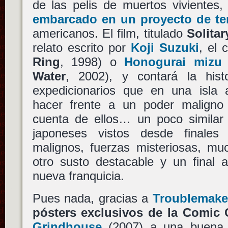
de las pelis de muertos vivientes
embarcado en un proyecto de te
americanos. El film, titulado
Solitar
relato escrito por
Koji Suzuki
, el
Ring
, 1998) o
Honogurai mizu
Water
, 2002), y contará la his
expedicionarios que en una isla
hacer frente a un poder malign
cuenta de ellos… un poco similar 
japoneses vistos desde finale
malignos, fuerzas misteriosas, mu
otro susto destacable y un final a
nueva franquicia.
Pues nada, gracias a
Troublemake
pósters exclusivos de la Comic
Grindhouse
(2007) a una buena 