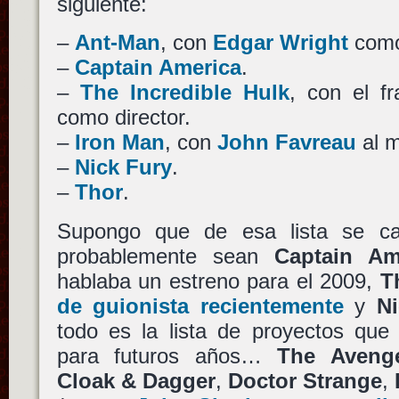
siguiente:
–
Ant-Man
, con
Edgar Wright
como 
–
Captain America
.
–
The Incredible Hulk
, con el f
como director.
–
Iron Man
, con
John Favreau
al m
–
Nick Fury
.
–
Thor
.
Supongo que de esa lista se c
probablemente sean
Captain Am
hablaba un estreno para el 2009,
T
de guionista recientemente
y
Ni
todo es la lista de proyectos que
para futuros años…
The Aveng
Cloak & Dagger
,
Doctor Strange
,