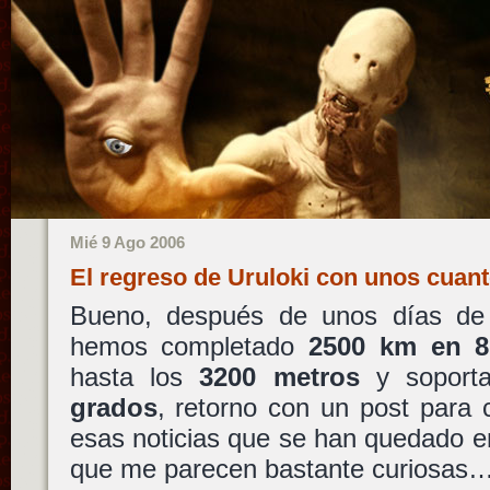
Mié 9 Ago 2006
El regreso de Uruloki con unos cuan
Bueno, después de unos días de 
hemos completado
2500 km en 8
hasta los
3200 metros
y soport
grados
, retorno con un post para
esas noticias que se han quedado en 
que me parecen bastante curiosas… 