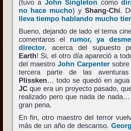
(tuvo a
John Singleton
como
di
no hace mucho
) y
Shang-Chi
. D
lleva tiempo hablando mucho ti
Bueno, dejando de lado el tema cin
comentaros el
rumor, ya desme
director
, acerca del supuesto 
Earth
! Si, el otro día apareció a to
del maestro
John Carpenter
sobre e
tercera parte de las aventuras
Plissken
… todo se quedó en agua d
JC
que era un proyecto pasado, que
realizado pero que nada de nada… t
gran pena.
En fin, otro maestro del terror vuel
más de un año de descanso.
Georg