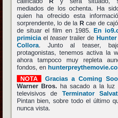
calificado
R
y será situado, so
mediados de los ochenta. Ha sid
quien ha ofrecido esta informac
sorprendente, lo de la
R
cae de cajón
de situar el film en 1985.
En io9
primicia
el
teaser
trailer de
Hunter
Collora
. Junto al teaser, ba
protagonistas, tenemos activa la we
ahora tampoco muy repleta au
fondos, en
hunterpreythemovie.c
NOTA
Gracias a Coming So
Warner Bros.
ha sacado a la luz 
televisivos de
Terminator Salvat
Pintan bien, sobre todo el último 
nunca vista.