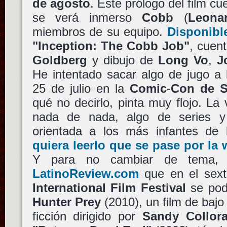
de agosto
. Este prólogo del film cu
se verá inmerso
Cobb
(
Leona
miembros de su equipo.
Disponibl
"Inception: The Cobb Job"
, cuen
Goldberg
y dibujo de
Long Vo
,
J
He intentado sacar algo de jugo a
25 de julio en la
Comic-Con de S
qué no decirlo, pinta muy flojo. La
nada de nada, algo de series 
orientada a los más infantes de
quiera leerlo que se pase por la w
Y para no cambiar de tema
LatinoReview.com
que en el sex
International Film Festival
se pod
Hunter Prey
(2010), un film de bajo
ficción dirigido por
Sandy Collor