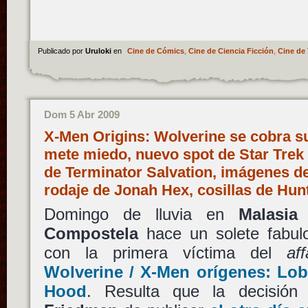
Publicado por
Uruloki
en
Cine de Cómics
,
Cine de Ciencia Ficción
,
Cine de 
Dom 5 Abr 2009
X-Men Origins: Wolverine se cobra su
mete miedo, nuevo spot de Star Trek y
de Terminator Salvation, imágenes d
rodaje de Jonah Hex, cosillas de Hu
Domingo de lluvia en
Malasia
Compostela
hace un solete fabu
con la primera víctima del
aff
Wolverine / X-Men orígenes: Lo
Hood
. Resulta que la decisión