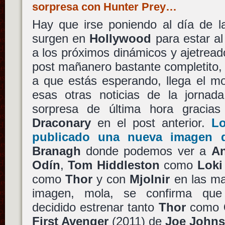
sorpresa con Hunter Prey…
Hay que irse poniendo al día de la
surgen en
Hollywood
para estar al
a los próximos dinámicos y ajetread
post mañanero bastante completito, s
a que estás esperando, llega el m
esas otras noticias de la jorna
sorpresa de última hora gracia
Draconary
en el post anterior.
L
publicado una nueva imagen 
Branagh
donde podemos ver a
An
Odín
,
Tom Hiddleston
como
Loki
como
Thor
y con
Mjolnir
en las ma
imagen, mola, se confirma q
decidido estrenar tanto
Thor
como
First Avenger
(2011) de
Joe Johns