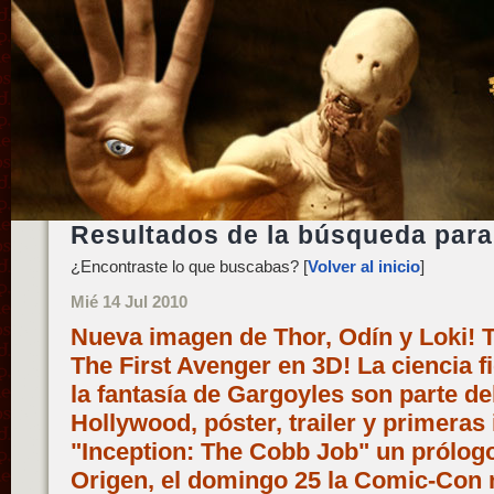
Resultados de la búsqueda para:
¿Encontraste lo que buscabas? [
Volver al inicio
]
Mié 14 Jul 2010
Nueva imagen de Thor, Odín y Loki! 
The First Avenger en 3D! La ciencia f
la fantasía de Gargoyles son parte del
Hollywood, póster, trailer y primeras
"Inception: The Cobb Job" un prólog
Origen, el domingo 25 la Comic-Con 