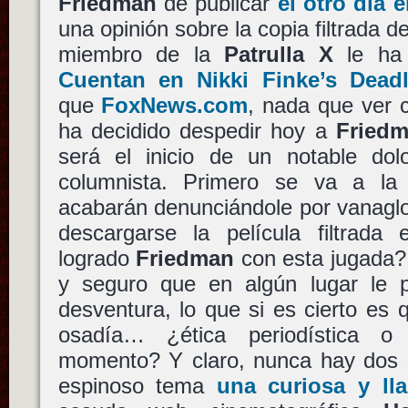
Friedman
de publicar
el otro día
una opinión sobre la copia filtrada d
miembro de la
Patrulla X
le ha 
Cuentan en Nikki Finke’s Dead
que
FoxNews.com
, nada que ver
ha decidido despedir hoy a
Fried
será el inicio de un notable do
columnista. Primero se va a la 
acabarán denunciándole por vanaglo
descargarse la película filtrada
logrado
Friedman
con esta jugada?
y seguro que en algún lugar le 
desventura, lo que si es cierto es q
osadía… ¿ética periodística o
momento? Y claro, nunca hay dos si
espinoso tema
una curiosa y ll