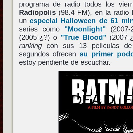
programa de radio todos los vier
Radiopolis
(98.4 FM), en la radio 
un
especial Halloween de 61 mi
series como
"Moonlight"
(2007-
(2005-¿?) o
"True Blood"
(2007-¿
ranking
con sus 13 películas de h
segundos ofrecen
su primer podc
estoy pendiente de escuchar.