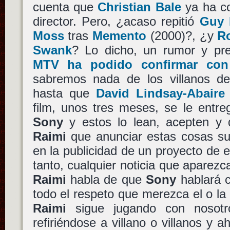
cuenta que
Christian Bale
ya ha co
director. Pero, ¿acaso repitió
Guy 
Moss
tras
Memento
(2000)?, ¿y
R
Swank
? Lo dicho, un rumor y pr
MTV ha podido confirmar co
sabremos nada de los villanos 
hasta que
David Lindsay-Abaire
film, unos tres meses, se le entre
Sony
y estos lo lean, acepten y 
Raimi
que anunciar estas cosas su
en la publicidad de un proyecto de e
tanto, cualquier noticia que aparezc
Raimi
habla de que
Sony
hablará 
todo el respeto que merezca el o la v
Raimi
sigue jugando con nosotro
refiriéndose a villano o villanos y 