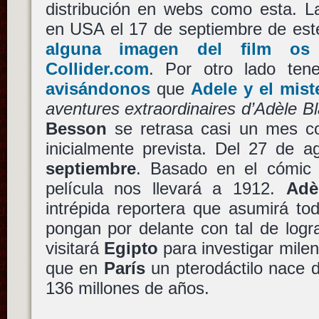
distribución en webs como esta. La
en USA el 17 de septiembre de es
alguna imagen del film os
Collider.com
. Por otro lado te
avisándonos
que
Adele y el mist
aventures extraordinaires d’Adèle B
Besson
se retrasa casi un mes co
inicialmente prevista. Del 27 de 
septiembre
. Basado en el cómi
película nos llevará a 1912.
Adè
intrépida reportera que asumirá to
pongan por delante con tal de logr
visitará
Egipto
para investigar mile
que en
París
un pterodáctilo nace
136 millones de años.