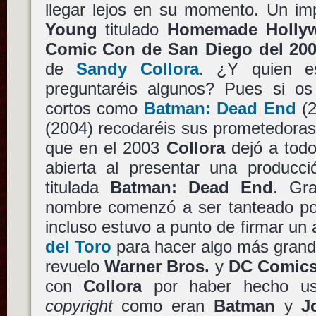
llegar lejos en su momento. Un im
Young
titulado
Homemade Holly
Comic Con de San Diego del 20
de
Sandy Collora
. ¿Y quien 
preguntaréis algunos? Pues si os 
cortos como
Batman: Dead End
(2
(2004) recodaréis sus prometedoras 
que en el 2003
Collora
dejó a todo
abierta al presentar una produc
titulada
Batman: Dead End
. Gr
nombre comenzó a ser tanteado por
incluso estuvo a punto de firmar un
del Toro
para hacer algo más grande
revuelo
Warner Bros.
y
DC Comic
con
Collora
por haber hecho us
copyright
como eran
Batman
y
J