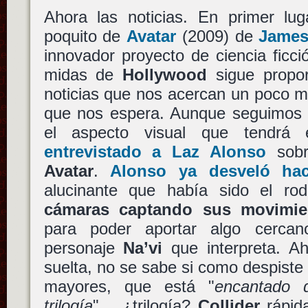
Ahora las noticias. En primer lu
poquito de
Avatar
(2009) de
James
innovador proyecto de ciencia ficc
midas de
Hollywood
sigue propor
noticias que nos acercan un poco m
que nos espera. Aunque seguimos 
el aspecto visual que tendrá 
entrevistado a Laz Alonso
sobr
Avatar
.
Alonso ya desveló ha
alucinante que había sido el 
cámaras captando sus movimie
para poder aportar algo cercano
personaje
Na’vi
que interpreta. A
suelta, no se sabe si como despiste
mayores, que está "
encantado d
trilogía
"… ¿trilogía?
Collider
rápid