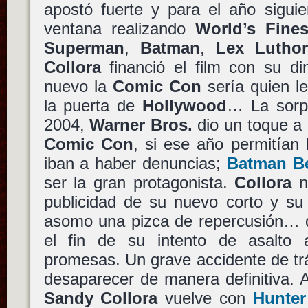
apostó fuerte y para el año siguie
ventana realizando
World’s Fines
Superman
,
Batman
,
Lex Luthor
Collora
financió el film con su d
nuevo la
Comic Con
sería quien le
la puerta de
Hollywood
… La sorpr
2004,
Warner Bros.
dio un toque a 
Comic Con
, si ese año permitían 
iban a haber denuncias;
Batman B
ser la gran protagonista.
Collora
n
publicidad de su nuevo corto y su 
asomo una pizca de repercusión… d
el fin de su intento de asalto
promesas. Un grave accidente de tráf
desaparecer de manera definitiva. 
Sandy Collora
vuelve con
Hunter