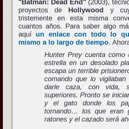
"Batman: Dead End"
(2003), técn
proyectos de
Hollywood
y cuya
tristemente en esta misma con
cuantos años. Para saber algo más
aquí
un enlace con todo lo qu
mismo a lo largo de tiempo
. Ahora
Hunter Prey cuenta como u
estrella en un desolado pla
escapa un terrible prisione
comando que lo vigilaban
darle caza, con vida,
superiores. Pronto se inicia
y el gato donde los pa
tornando… los que eran 
ratones y el cazado será ah