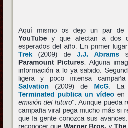
Aquí mismo os dejo un par de 
YouTube
y que afectan a dos d
esperados del año. En primer luga
Trek
(2009) de
J.J. Abrams
sa
Paramount Pictures
. Alguna ima
información a lo ya sabido. Segund
ligera y poco intensa campañ
Salvation
(2009) de
McG
. L
Terminated publica un vídeo
en 
emisión del futuro
". Aunque pueda re
campaña viral pega mucho más si re
que la gente conozca sus avances.
reconocer que
Warner Bros.
y
The